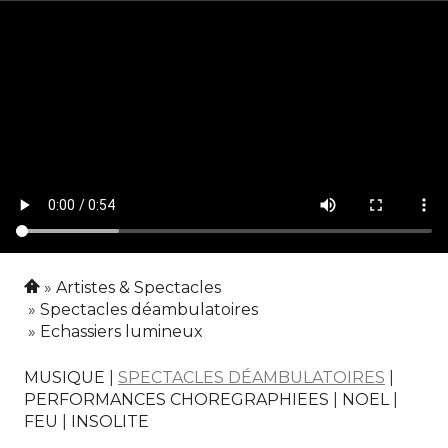
Artistes & Spectacles
Spectacles déambulatoires
Echassiers lumineux
MUSIQUE
|
SPECTACLES DÉAMBULATOIRES
|
PERFORMANCES CHOREGRAPHIEES
|
NOEL
|
FEU
|
INSOLITE