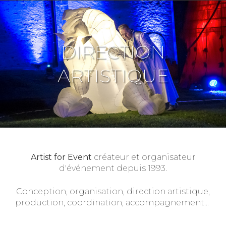
DIRECTION
ARTISTIQUE
Artist for Event
créateur et organisateur
d'événement depuis 1993.
Conception, organisation, direction artistique,
production, coordination, accompagnement...